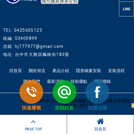
TEL: 0425605123
統編: 53400899
信箱: hj777977@gmail.com
地址: 台中市大雅區楓林街183號
回首頁
關於煌吉
產品介紹
隱形鐵窗安裝
安裝流程
聯絡我們
最新消息
技術優點
簡訊聯絡
COPYRIGHT © 2026 煌吉隱形鐵窗-隱形鐵窗安裝,台中隱形鐵窗,台中隱形鐵窗推薦.
累積人氣: 341146
快速撥號
加我好友
按讚追蹤
PAGE TOP
回首頁